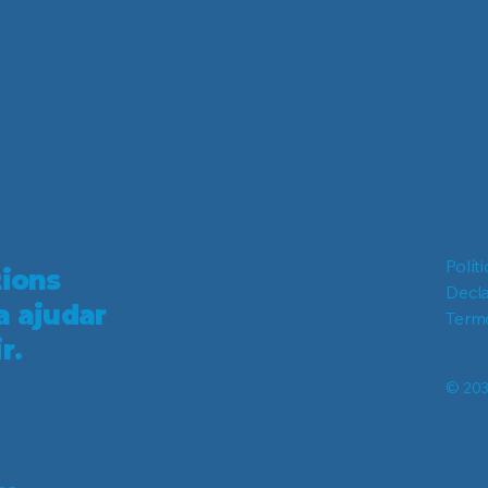
Polít
tions
Decla
a ajudar
Term
r.
© 203